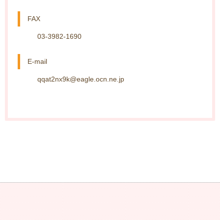
FAX
03-3982-1690
E-mail
qqat2nx9k@eagle.ocn.ne.jp