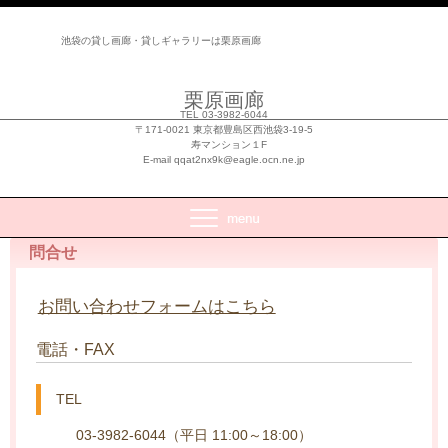
池袋の貸し画廊・貸しギャラリーは栗原画廊
栗原画廊
TEL 03-3982-6044
〒171-0021 東京都豊島区西池袋3-19-5
寿マンション１F
E-mail qqat2nx9k@eagle.ocn.ne.jp
問合せ
お問い合わせフォームはこちら
電話・FAX
TEL
03-3982-6044（平日 11:00～18:00）