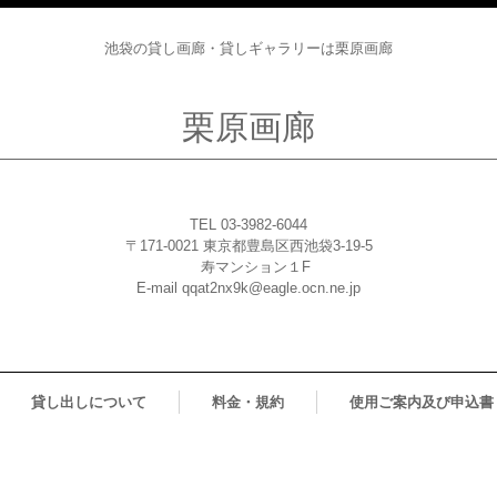
池袋の貸し画廊・貸しギャラリーは栗原画廊
栗原画廊
TEL 03-3982-6044
〒171-0021 東京都豊島区西池袋3-19-5
寿マンション１F
E-mail qqat2nx9k@eagle.ocn.ne.jp
貸し出しについて
料金・規約
使用ご案内及び申込書